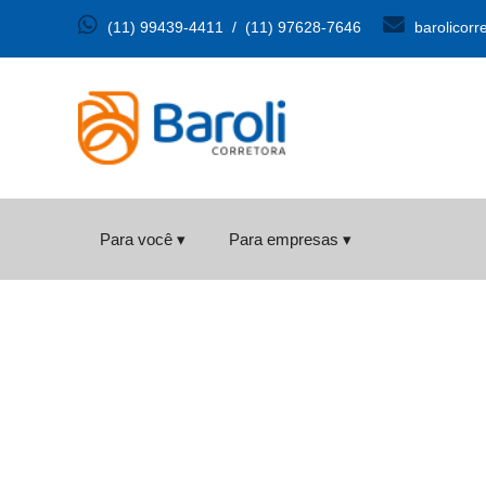
(11) 99439-4411
/
(11) 97628-7646
barolicorr
Para você ▾
Para empresas ▾