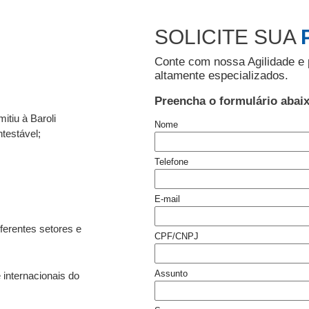
SOLICITE SUA
Conte com nossa Agilidade e 
altamente especializados.
Preencha o formulário abai
itiu à Baroli
Nome
testável;
Telefone
E-mail
ferentes setores e
CPF/CNPJ
Assunto
 internacionais do