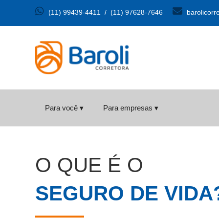
(11) 99439-4411
/
(11) 97628-7646
barolicorr
Para você ▾
Para empresas ▾
O QUE É O
SEGURO DE VIDA