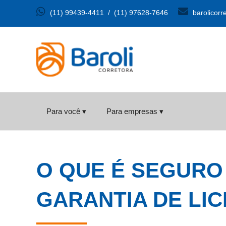
(11) 99439-4411
/
(11) 97628-7646
barolicorr
Para você ▾
Para empresas ▾
O QUE É SEGURO
GARANTIA DE LIC