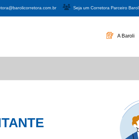
etora@barolicorretora.com.br
Seja um Corretora Parceiro Barol
A Baroli
ITANTE