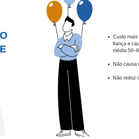
RO
Custo mais 
fiança e ca
TE
média 50~60
Não causa 
Não reduz o