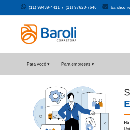
(11) 99439-4411
/
(11) 97628-7646
barolicorr
Para você ▾
Para empresas ▾
S
E
Há
Uni