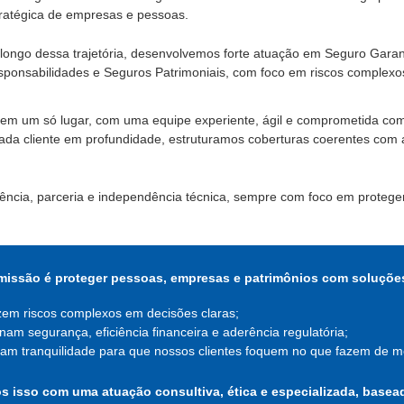
ratégica de empresas e pessoas.
longo dessa trajetória, desenvolvemos forte atuação em Seguro Garan
ponsabilidades e Seguros Patrimoniais, com foco em riscos complexo
em um só lugar, com uma equipe experiente, ágil e comprometida co
 cada cliente em profundidade, estruturamos coberturas coerentes co
rência, parceria e independência técnica, sempre com foco em proteg
missão é proteger pessoas, empresas e patrimônios com soluções
em riscos complexos em decisões claras;
am segurança, eficiência financeira e aderência regulatória;
am tranquilidade para que nossos clientes foquem no que fazem de m
 isso com uma atuação consultiva, ética e especializada, basea