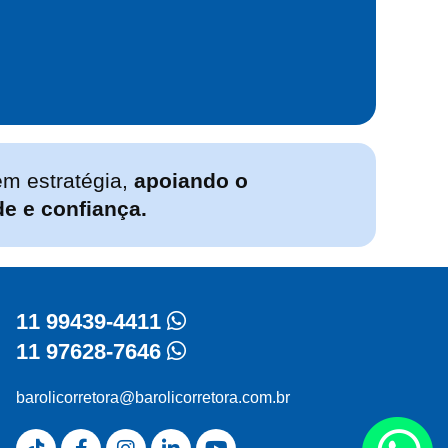
em estratégia,
apoiando o
de e confiança.
11 99439-4411
11 97628-7646
barolicorretora@barolicorretora.com.br