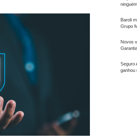
ninguém
Baroli 
Grupo M
Novos v
Garantia
Seguro 
ganhou 