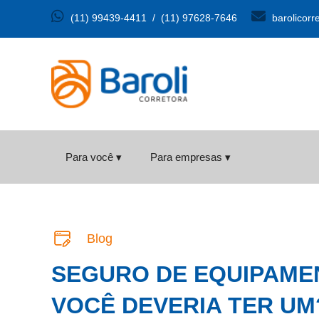
(11) 99439-4411
/
(11) 97628-7646
barolicorr
Para você ▾
Para empresas ▾
Blog
SEGURO DE EQUIPAME
VOCÊ DEVERIA TER UM